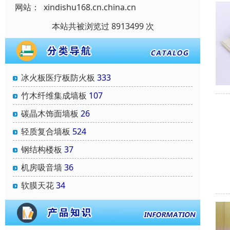
网站：
xindishu168.cn.china.cn
本站共被浏览过 8913499 次
冰火板医疗板防火板
333
竹木纤维集成墙板
107
碳晶木饰面墙板
26
轻质复合墙板
524
钢结构楼板
37
机房吸音墙
36
软膜天花
34