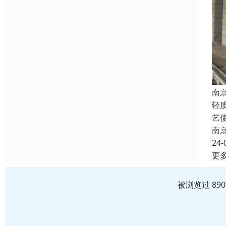
南
轻
艺
南
24-
更
被浏览过 89