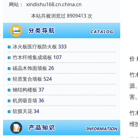
网站：
xindishu168.cn.china.cn
本站共被浏览过 8909413 次
冰火板医疗板防火板
333
竹木纤维集成墙板
107
价
碳晶木饰面墙板
26
竹
轻质复合墙板
524
源
钢结构楼板
37
害
机房吸音墙
36
软膜天花
34
竹
维