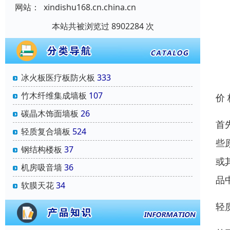
网站：
xindishu168.cn.china.cn
本站共被浏览过 8902284 次
冰火板医疗板防火板
333
竹木纤维集成墙板
107
价
碳晶木饰面墙板
26
首
轻质复合墙板
524
些
钢结构楼板
37
或
机房吸音墙
36
品
软膜天花
34
轻