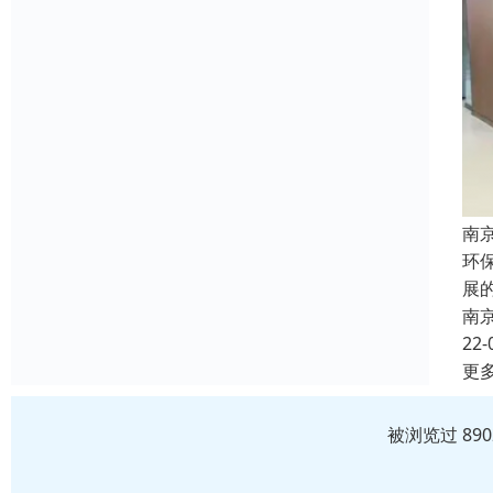
南
环
展
南
22-
更
被浏览过 89