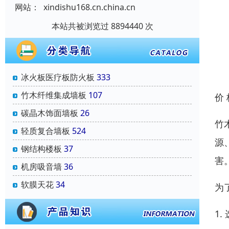
网站：
xindishu168.cn.china.cn
本站共被浏览过 8894440 次
冰火板医疗板防火板
333
竹木纤维集成墙板
107
价
碳晶木饰面墙板
26
竹
轻质复合墙板
524
源
钢结构楼板
37
害
机房吸音墙
36
软膜天花
34
为
1