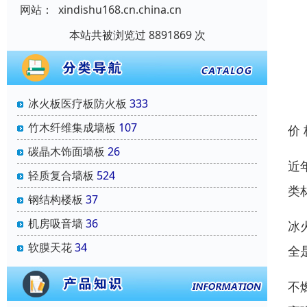
网站：
xindishu168.cn.china.cn
本站共被浏览过 8891869 次
冰火板医疗板防火板
333
竹木纤维集成墙板
107
价
碳晶木饰面墙板
26
近
轻质复合墙板
524
类
钢结构楼板
37
机房吸音墙
36
冰
软膜天花
34
全
不