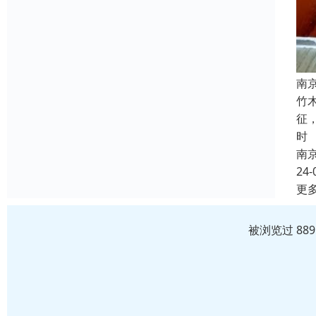
南
竹
征
时
南
24-
更
被浏览过 88