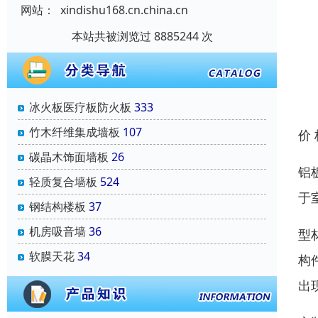
网站：
xindishu168.cn.china.cn
本站共被浏览过 8885244 次
冰火板医疗板防火板
333
竹木纤维集成墙板
107
价
碳晶木饰面墙板
26
铝
轻质复合墙板
524
于
钢结构楼板
37
机房吸音墙
36
型
软膜天花
34
构
出