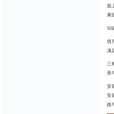
面
果
5
填
满
三
骨
安
安
路