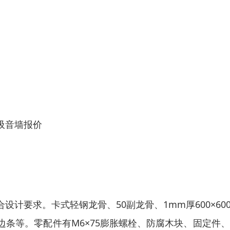
吸音墙报价
计要求。卡式轻钢龙骨、50副龙骨、1mm厚600×60
边条等。零配件有M6×75膨胀螺栓、防腐木块、固定件