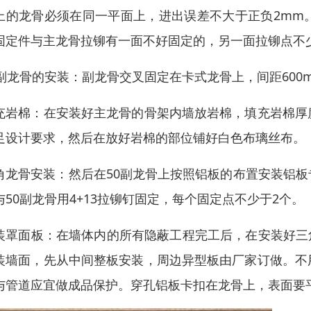
上的龙骨必须在同一平面上，进出误差不大于正负2mm
固定件与主龙骨拉铆有一面不好固定的，另一面拉铆点不
0副龙骨的安装：副龙骨交叉固定在卡式龙骨上，间距600
充岩棉：在安装好主龙骨的骨架内墙放岩棉，填充岩棉厚
足设计要求，然后在放好岩棉的部位铺好白色布璃丝布。
角龙骨安装：然后在50副龙骨上按照铝板的布置安装铝
与50副龙骨用4+13拉铆钉固定，每个固定点不少于2个。
装罩面板：在墙体内的所有隐蔽工程完工后，在安装好三角
装墙面，先从中间整板安装，周边异型板由厂家订做。不
与管道应宜做成品保护。穿孔铝板卡扣在龙骨上，表面要