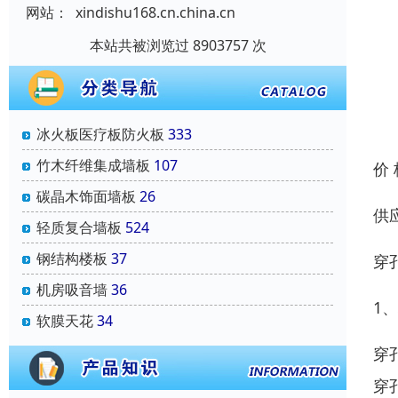
网站：
xindishu168.cn.china.cn
本站共被浏览过 8903757 次
冰火板医疗板防火板
333
竹木纤维集成墙板
107
价
碳晶木饰面墙板
26
供
轻质复合墙板
524
钢结构楼板
37
穿
机房吸音墙
36
1
软膜天花
34
穿
穿