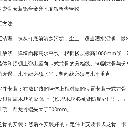
角龙骨安装铝合金穿孔面板检查验收
工方法
层清理：抹灰打底前清楚污垢，尘土。适当洒水湿润。做8厚
量放线：弹墙面标高水平线：根据楼层标高1000mm线，
墙体和顶棚上弹出竖向卡式龙骨的分档线。50副龙骨与分档
确无误，水平线必须水平，竖向线必须与水平垂直。
定件安装：在放好线的墙体上相对应的位置安装卡式龙骨固
设过防腐木块的墙体上（预埋木块必须做防腐处理）。固
准确，距龙骨端头大于300mm。
龙骨的安装：然后在安装好的固定件上安装卡式龙骨，卡