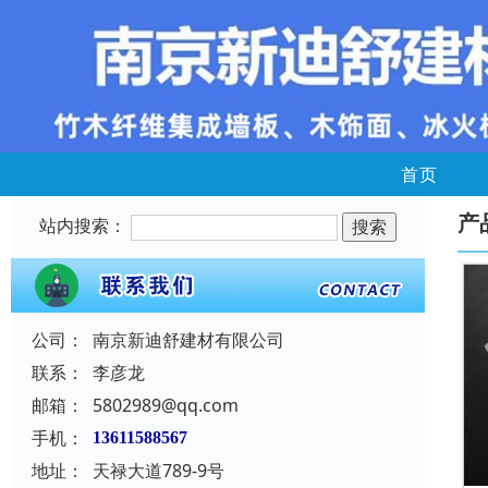
首页
产
站内搜索：
公司：
南京新迪舒建材有限公司
联系：
李彦龙
邮箱：
5802989@qq.com
手机：
13611588567
地址：
天禄大道789-9号