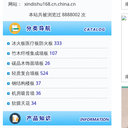
网站：
xindishu168.cn.china.cn
本站共被浏览过 8888002 次
冰火板医疗板防火板
333
竹木纤维集成墙板
107
碳晶木饰面墙板
26
轻质复合墙板
524
钢结构楼板
37
机房吸音墙
36
软膜天花
34