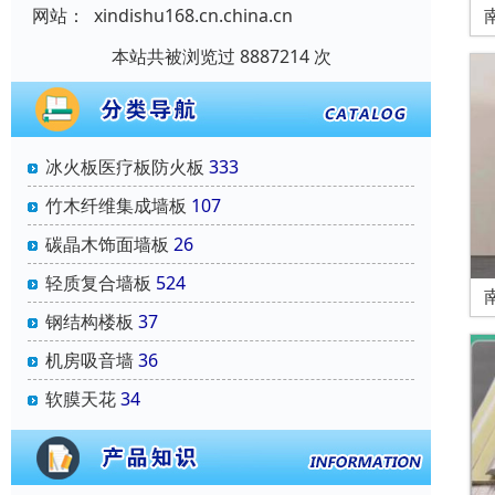
网站：
xindishu168.cn.china.cn
本站共被浏览过 8887214 次
冰火板医疗板防火板
333
竹木纤维集成墙板
107
碳晶木饰面墙板
26
轻质复合墙板
524
钢结构楼板
37
机房吸音墙
36
软膜天花
34